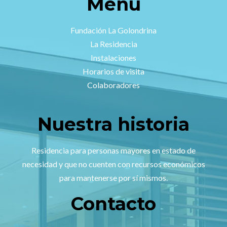
Menú
Fundación La Golondrina
La Residencia
Instalaciones
Horarios de visita
Colaboradores
Nuestra historia
Residencia para personas mayores en estado de
necesidad y que no cuenten con recursos económicos
para mantenerse por sí mismos.
Contacto